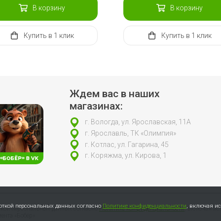
В корзину
В корзину
Купить
в 1 клик
Купить
в 1 клик
Ждем вас в наших
магазинах:
г. Вологда, ул. Ярославская, 11А
г. Ярославль, ТК «Олимпия»
г. Котлас, ул. Гагарина, 45
г. Коряжма, ул. Кирова, 1
боткой персональных данных согласно
Политике конфиденциальности
, включая и
откой персональных данных согласно
Политике конфиденциальности
, включая ис
ента «Бобёр»