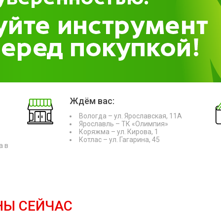
Ждём вас:
Вологда – ул. Ярославская, 11А
Ярославль – ТК «Олимпия»
Коряжма – ул. Кирова, 1
Котлас – ул. Гагарина, 45
а в
НЫ СЕЙЧАС