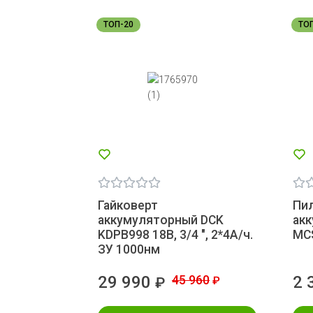
ТОП-20
ТО
Гайковерт
Пил
аккумуляторный DCK
ак
KDPB998 18В, 3/4 ", 2*4А/ч.
MCS
ЗУ 1000нм
29 990
45 960
2 
₽
₽