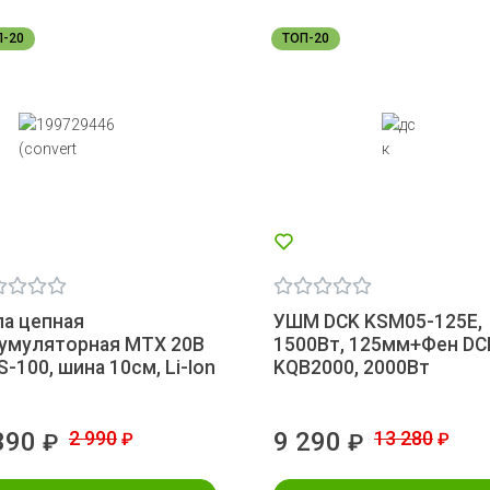
П-20
ТОП-20
а цепная
УШМ DCK KSM05-125E,
кумуляторная MTX 20В
1500Вт, 125мм+Фен DC
-100, шина 10см, Li-Ion
KQB2000, 2000Вт
390
2 990
9 290
13 280
₽
₽
₽
₽