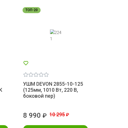
ТОП-20
УШМ DEVON 2855-10-125
K
(125мм, 1010 Вт, 220 В,
боковой пер)
8 990
10 295
₽
₽