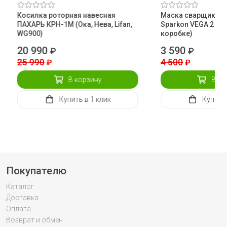
Косилка роторная навесная
Маска сварщика 
ПАХАРЬ КРН-1М (Ока, Нева, Lifan,
Sparkon VEGA 2 (че
WG900)
коробке)
20 990
3 590
₽
₽
25 990
4 500
₽
₽
В корзину
В ко
Купить
в 1 клик
Купить
Покупателю
Каталог
Доставка
Оплата
Возврат и обмен