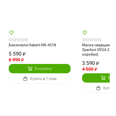
Бензопила Habert HN-4518
Маска сварщика 
Sparkon VEGA 2 (че
5 590
₽
коробке)
6 990
₽
3 590
₽
4 500
В корзину
₽
В ко
Купить
в 1 клик
Купить