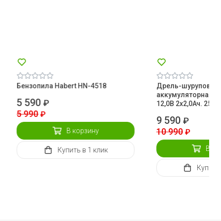
Бензопила Habert HN-4518
Дрель-шуруповер
аккумуляторная DE
5 590
₽
12,0В 2х2,0Ач. 25/
5 990
₽
9 590
₽
10 990
В корзину
₽
В ко
Купить
в 1 клик
Купить