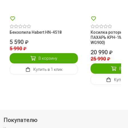
Бензопила Habert HN-4518
Косилка роторная
ПАХАРЬ КРН-1М (Ока
5 590
₽
WG900)
5 990
₽
20 990
₽
25 990
В корзину
₽
В ко
Купить
в 1 клик
Купить
Покупателю